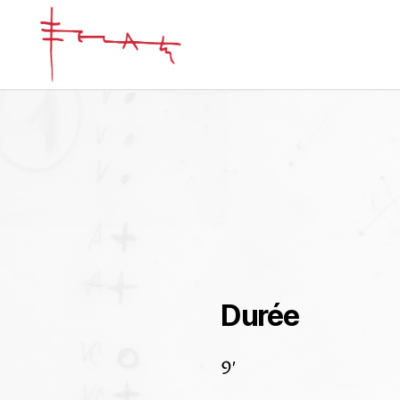
Iannis
Xenakis
Durée
9′