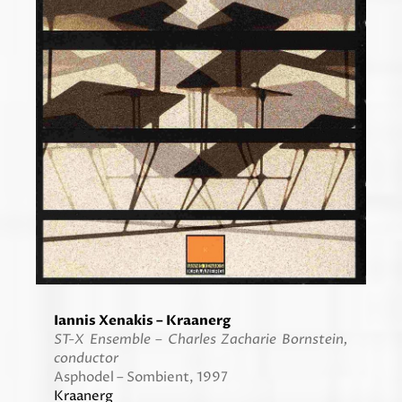
Iannis Xenakis – Kraanerg
ST-X Ensemble – Charles Zacharie Bornstein,
conductor
Asphodel – Sombient, 1997
Kraanerg