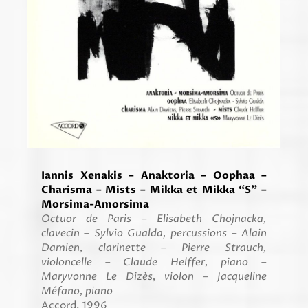
Iannis Xenakis – Anaktoria – Oophaa –
Charisma – Mists – Mikka et Mikka “S” –
Morsima-Amorsima
Octuor de Paris
–
Elisabeth Chojnacka,
clavecin – Sylvio Gualda, percussions
–
Alain
Damien, clarinette
–
Pierre Strauch,
violoncelle
–
Claude Helffer, piano
–
Maryvonne Le Dizès, violon
–
Jacqueline
Méfano, piano
Accord, 1996