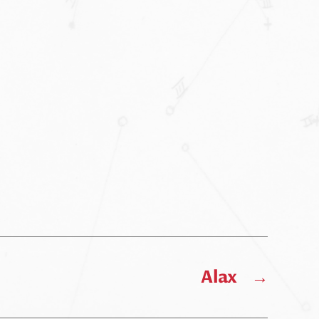
Alax
→