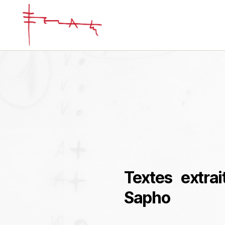
Iannis
Xenakis
Textes extrai
Sapho