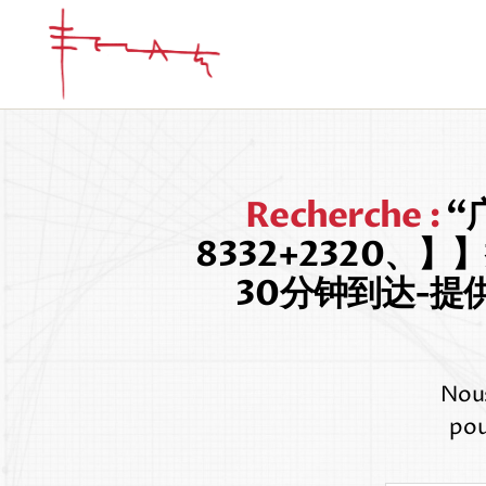
Iannis
Xenakis
Recherche :
“
8332+2320
30分钟到达-
Nous
pou